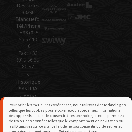
Descartes
33290
Blanquefort
Tél./Phone
: +33 (0) 5
56 57 10
10
Fax : +33
(0) 5 56 35
80 57
>
Historique
SAKURA
>
TEAM
SAKURA
Pour offrir les meilleures expériences, nous utilisons des technologies
telles que les cookies pour stocker et/ou accéder aux informations
>
Accès
des appareils. Le fait de consentir à ces technologies nous permettra
Pro Site B
de traiter des données telles que le comportement de navigation ou
to B
les ID uniques sur ce site. Le fait de ne pas consentir ou de retirer son
consentement peut avoir un effet négatif sur certaines