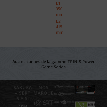
L1 :
350
mm
L2 :
415
mm
Autres cannes de la gamme TRINIS Power
Game Series
SAKURA
NOS
– SERT
MARQUES
S.A.S.
7 rue