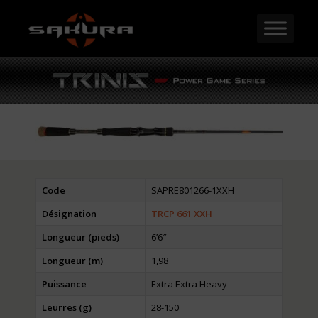
Code
SAPRE801266-1XXH
Désignation
TRCP 661 XXH
Longueur (pieds)
6’6″
Longueur (m)
1,98
Puissance
Extra Extra Heavy
Leurres (g)
28-150