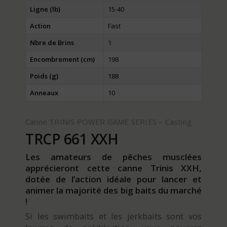
Ligne (lb)
15-40
Action
Fast
Nbre de Brins
1
Encombrement (cm)
198
Poids (g)
188
Anneaux
10
Canne TRINIS POWER GAME SERIES – Casting
TRCP 661 XXH
Les amateurs de pêches musclées
apprécieront cette canne Trinis XXH,
dotée de l’action idéale pour lancer et
animer la majorité des big baits du marché
!
Si les swimbaits et les jerkbaits sont vos