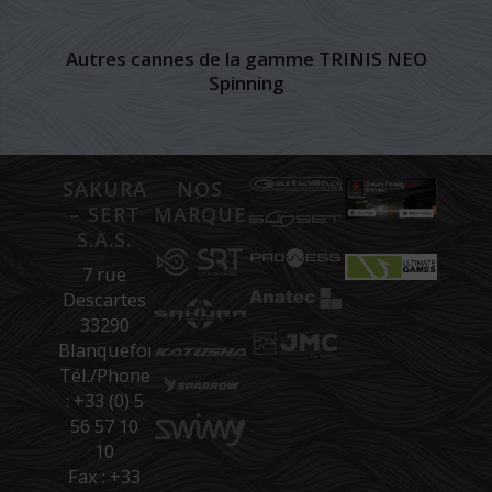
Autres cannes de la gamme TRINIS NEO
Spinning
SAKURA
NOS
– SERT
MARQUES
S.A.S.
7 rue
Descartes
33290
Blanquefort
Tél./Phone
: +33 (0) 5
56 57 10
10
Fax : +33