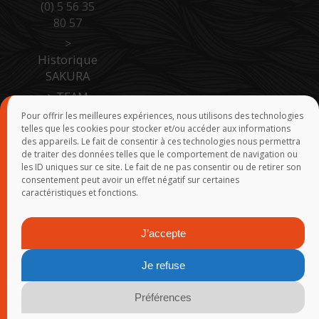
(0) 5 56 35
80 57
>
Historique
SAKURA
>
TEAM
SAKURA
Pour offrir les meilleures expériences, nous utilisons des technologies
telles que les cookies pour stocker et/ou accéder aux informations
>
Accès
des appareils. Le fait de consentir à ces technologies nous permettra
Pro Site B
de traiter des données telles que le comportement de navigation ou
to B
les ID uniques sur ce site. Le fait de ne pas consentir ou de retirer son
consentement peut avoir un effet négatif sur certaines
>
Force de
caractéristiques et fonctions.
vente
J’accepte
© 2015-2026
SAKURA
-
Groupe Rivolier
-
Webmaster
- Réalisation
Je refuse
: Yann Demoy - Tanguy Marlin - Franck Rosmann - Infogérance :
FreePixel
-
Mentions légales
-
Politique de confidentialité
-
Plan
Préférences
du site