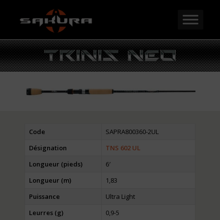
Code
SAPRA800360-2UL
Désignation
TNS 602 UL
Longueur (pieds)
6′
Longueur (m)
1,83
Puissance
Ultra Light
Leurres (g)
0,9-5