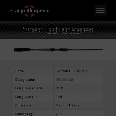
Code
SAPRB8030610-1MH
Désignation
TFC 610 MH
Longueur (pieds)
6’10″
Longueur (m)
2,08
Puissance
Medium Heavy
Leurres (g)
7-28