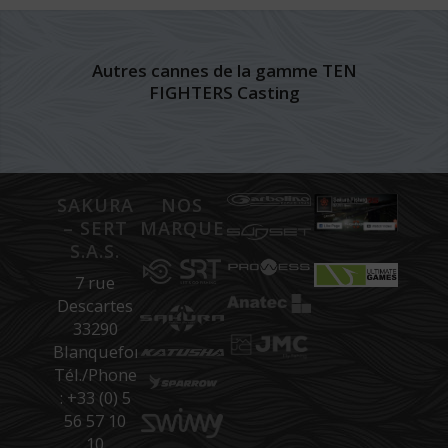
Autres cannes de la gamme TEN
FIGHTERS Casting
SAKURA
NOS
– SERT
MARQUES
S.A.S.
7 rue
Descartes
33290
Blanquefort
Tél./Phone
: +33 (0) 5
56 57 10
10