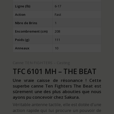
Ligne (lb)
6-17
Action
Fast
Nbre de Brins
1
Encombrement (cm)
208
Poids (g)
111
Anneaux
10
Canne TEN FIGHTERS – Casting
TFC 6101 MH – THE BEAT
Une vraie caisse de résonance ! Cette
superbe canne Ten Fighters The Beat est
sûrement une des plus abouties que nous
ayons pu concevoir chez Sakura.
Véritable antenne tactile, elle est dotée d’une
action rapide qui lui procure un pouvoir de