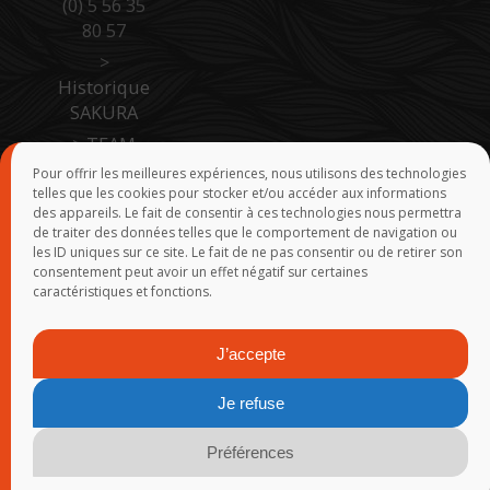
(0) 5 56 35
80 57
>
Historique
SAKURA
>
TEAM
SAKURA
Pour offrir les meilleures expériences, nous utilisons des technologies
telles que les cookies pour stocker et/ou accéder aux informations
>
Accès
des appareils. Le fait de consentir à ces technologies nous permettra
Pro Site B
de traiter des données telles que le comportement de navigation ou
to B
les ID uniques sur ce site. Le fait de ne pas consentir ou de retirer son
consentement peut avoir un effet négatif sur certaines
>
Force de
caractéristiques et fonctions.
vente
J’accepte
© 2015-2026
SAKURA
-
Groupe Rivolier
-
Webmaster
- Réalisation
Je refuse
: Yann Demoy - Tanguy Marlin - Franck Rosmann - Infogérance :
FreePixel
-
Mentions légales
-
Politique de confidentialité
-
Plan
Préférences
du site