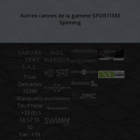
Autres cannes de la gamme SPORTISM
Spinning
SAKURA
NOS
– SERT
MARQUES
S.A.S.
7 rue
Descartes
33290
Blanquefort
Tél./Phone
: +33 (0) 5
56 57 10
10
Fax : +33