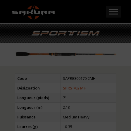
Code
SAPRE800170-2MH
Désignation
SPRS 702 MH
Longueur (pieds)
7′
Longueur (m)
2,13
Puissance
Medium Heavy
Leurres (g)
10-35