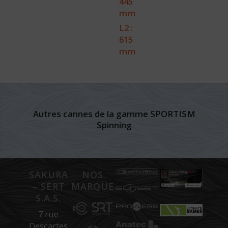
445
mm
L2 :
615
mm
Autres cannes de la gamme SPORTISM
Spinning
SAKURA
NOS
– SERT
MARQUES
S.A.S.
7 rue
Descartes