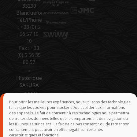
33290
Blanquefort
Tél./Phone
: +33 (0) 5
56 57 10
10
Fax : +33
(0) 5 56 35
80 57
>
Historique
SAKURA
>
TEAM
SAKURA
Pour offrir les meilleures expériences, nous utilisons des technologies
telles que les cookies pour stocker et/ou accéder aux informations
>
Accès
des appareils. Le fait de consentir à ces technologies nous permettra
Pro Site B
de traiter des données telles que le comportement de navigation ou
to B
les ID uniques sur ce site. Le fait de ne pas consentir ou de retirer son
consentement peut avoir un effet négatif sur certaines
>
Force de
caractéristiques et fonctions.