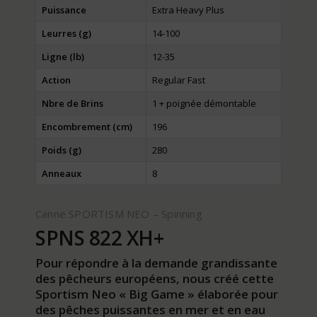
Puissance
Extra Heavy Plus
Leurres (g)
14-100
Ligne (lb)
12-35
Action
Regular Fast
Nbre de Brins
1 + poignée démontable
Encombrement (cm)
196
Poids (g)
280
Anneaux
8
Canne SPORTISM NEO – Spinning
SPNS 822 XH+
Pour répondre à la demande grandissante
des pêcheurs européens, nous créé cette
Sportism Neo « Big Game » élaborée pour
des pêches puissantes en mer et en eau