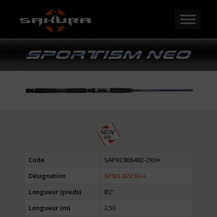
Code
SAPRC806482-2XH+
Désignation
SPNS 822 XH+
Longueur (pieds)
8’2″
Longueur (m)
2,50