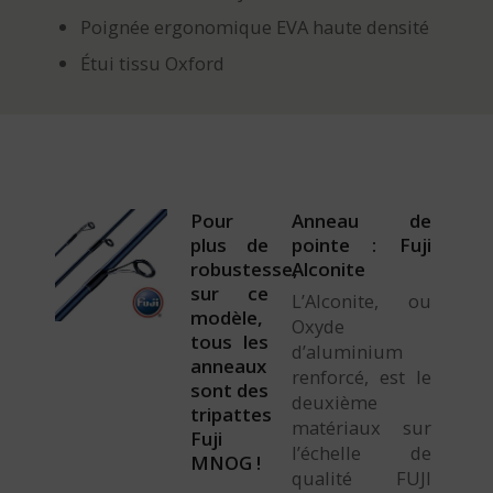
Poignée ergonomique EVA haute densité
Étui tissu Oxford
Pour
Anneau de
plus de
pointe : Fuji
robustesse,
Alconite
sur ce
L’Alconite, ou
modèle,
Oxyde
tous les
d’aluminium
anneaux
renforcé, est le
sont des
deuxième
tripattes
matériaux sur
Fuji
l’échelle de
MNOG !
qualité FUJI