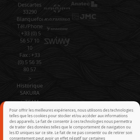
Descartes
33290
Blanquefort
Tél./Phone
: +33 (0) 5
56 57 10
10
Fax : +33
(0) 5 56 35
80 57
>
Historique
SAKURA
>
TEAM
SAKURA
Pour offrir les meilleures expériences, nous utilisons des technologies
telles que les cookies pour stocker et/ou accéder aux informations
>
Accès
des appareils. Le fait de consentir à ces technologies nous permettra
Pro Site B
de traiter des données telles que le comportement de navigation ou
to B
les ID uniques sur ce site. Le fait de ne pas consentir ou de retirer son
consentement peut avoir un effet négatif sur certaines