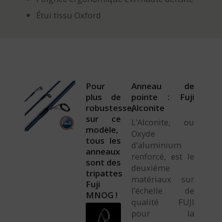
Étui tissu Oxford
Pour
Anneau de
plus de
pointe : Fuji
robustesse,
Alconite
sur ce
L’Alconite, ou
modèle,
Oxyde
tous les
d’aluminium
anneaux
renforcé, est le
sont des
deuxième
tripattes
matériaux sur
Fuji
l’échelle de
MNOG !
qualité FUJI
pour la