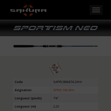
Code
SAPRC806474-2XH+
ésignation
SPNS 742 XH+
Longueur (pieds)
7’4″
Longueur (m)
2,25