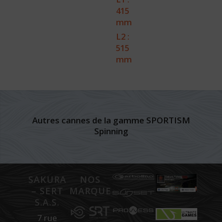
415
mm
L2 :
515
mm
Autres cannes de la gamme SPORTISM
Spinning
SAKURA
NOS
– SERT
MARQUES
S.A.S.
7 rue