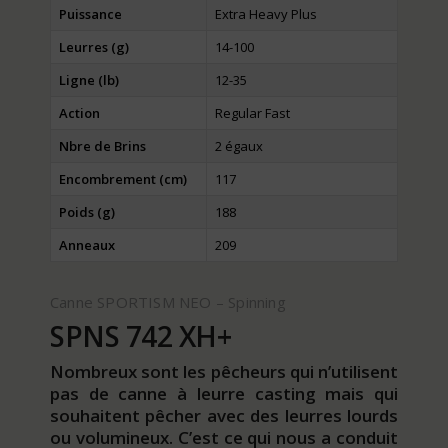
Puissance
Extra Heavy Plus
Leurres (g)
14-100
Ligne (lb)
12-35
Action
Regular Fast
Nbre de Brins
2 égaux
Encombrement (cm)
117
Poids (g)
188
Anneaux
209
Canne SPORTISM NEO – Spinning
SPNS 742 XH+
Nombreux sont les pêcheurs qui n’utilisent
pas de canne à leurre casting mais qui
souhaitent pêcher avec des leurres lourds
ou volumineux. C’est ce qui nous a conduit