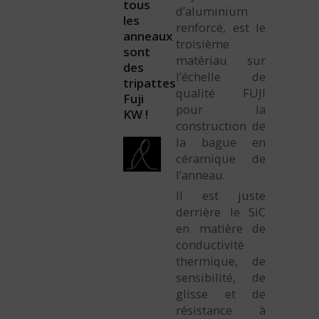
tous
d’aluminium
les
renforcé, est le
anneaux
troisième
sont
matériau sur
des
l’échelle de
tripattes
qualité FUJI
Fuji
pour la
KW !
construction de
la bague en
céramique de
l’anneau.
Il est juste
derrière le SiC
en matière de
conductivité
thermique, de
sensibilité, de
glisse et de
résistance à