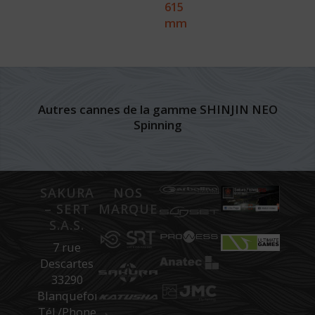
615
mm
Autres cannes de la gamme SHINJIN NEO
Spinning
SAKURA
NOS
– SERT
MARQUES
S.A.S.
7 rue
Descartes
33290
Blanquefort
Tél./Phone