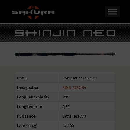
Code
SAPRB803373-2XH+
Désignation
SINS 732 XH+
Longueur (pieds)
7’3″
Longueur (m)
2,20
Puissance
Extra Heavy +
Leurres (g)
14-100