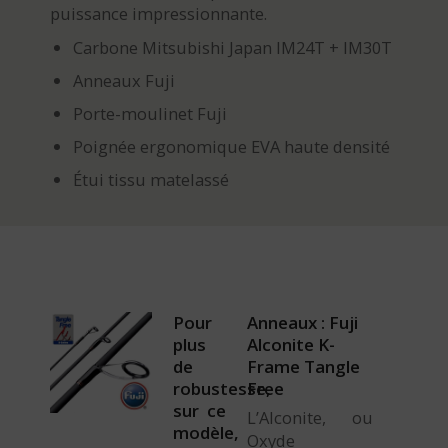
puissance impressionnante.
Carbone Mitsubishi Japan IM24T + IM30T
Anneaux Fuji
Porte-moulinet Fuji
Poignée ergonomique EVA haute densité
Étui tissu matelassé
Pour
Anneaux : Fuji
plus
Alconite K-
de
Frame Tangle
robustesse,
Free
sur ce
L’Alconite, ou
modèle,
Oxyde