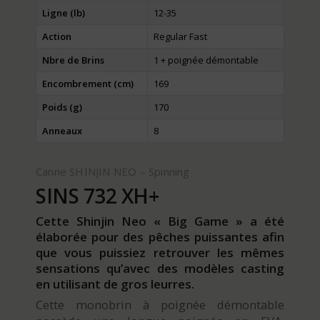
Ligne (lb)
12-35
Action
Regular Fast
Nbre de Brins
1 + poignée démontable
Encombrement (cm)
169
Poids (g)
170
Anneaux
8
Canne SHINJIN NEO – Spinning
SINS 732 XH+
Cette Shinjin Neo « Big Game » a été
élaborée pour des pêches puissantes afin
que vous puissiez retrouver les mêmes
sensations qu’avec des modèles casting
en utilisant de gros leurres.
Cette monobrin à poignée démontable