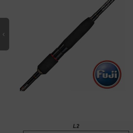
SDPM Spinning 6101 L WACKY