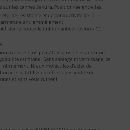
ur les cannes Sakura. Positionnée entre les
eté, de résistance et de conductivité de la
r l’armature anti emmêlement
icier la nouvelle finition anticorrosion « CC ».
»
ion matte est jusqu’à 7 fois plus résistante que
dabilité du titane ! Sans sablage ni vernissage, ce
 intimement lié aux molécules d’acier de
tion « CC », FUJI vous offre la possibilité de
nnes et sans vous ruiner !
os cannes à pêche SDPM /CDPM sont également