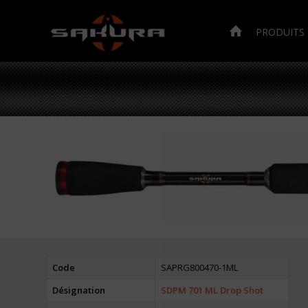
PRODUITS
Code
SAPRG800470-1ML
Désignation
SDPM 701 ML Drop Shot