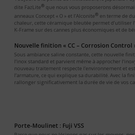
®
dite FazLite
que nous vous proposerons désormais s
®
anneaux Concept « O » et l’Alconite
en terme de dur
chaleur, cette céramique bleutée permet d’utilise
K-Frame sur des cannes plus économiques et de bénéf
Nouvelle finition « CC – Corrosion Control 
Sous ambiance saline constante, cette nouvelle finit
l’inox standard et parvient même à approcher l’inoxy
nouveau traitement respecte l’environnement et est
l’armature, ce qui explique sa durabilité. Avec la fini
rallonger significativement la durée de vie de vos ca
Porte-Moulinet : Fuji VSS
Parce que nous ne lésinons pas sur les moyens, n