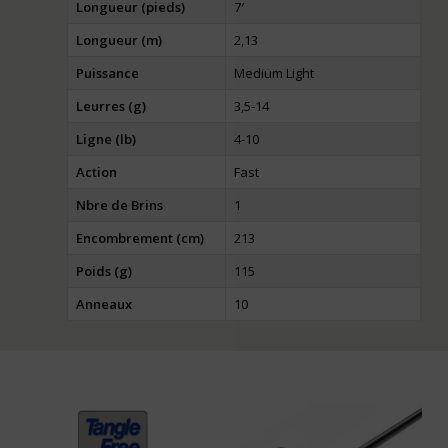
Longueur (pieds)
7′
Longueur (m)
2,13
Puissance
Medium Light
Leurres (g)
3,5-14
Ligne (lb)
4-10
Action
Fast
Nbre de Brins
1
Encombrement (cm)
213
Poids (g)
115
Anneaux
10