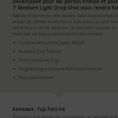
Développée pour les pêches finesse et plu
7’ Medium Light Drop Shot vous rendra fou
Rapide et nerveuse, elle excelle dans la présentati
action de pointe marquée et son scion souple vou
votre leurre et de détecter la moindre touche. Sa
maîtriser de beaux poissons lors du combat.
Carbone Mitsubishi Japan IM24T
Anneaux Fuji FazLite
Porte-moulinet Fuji
Poignée ergonomique EVA haute densité
Étui tissu Oxford
Anneaux : Fuji FazLite
Toujours à la pointe de l’innovation, le japonais FU