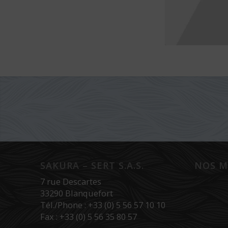
SAKURA – SERT S.A.S.
NOS M
7 rue Descartes
33290 Blanquefort
Tél./Phone : +33 (0) 5 56 57 10 10
Fax : +33 (0) 5 56 35 80 57