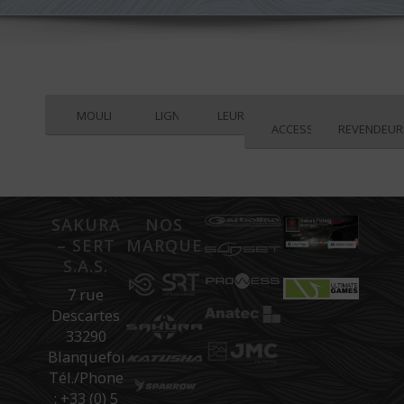
MOULINETS
LIGNES
LEURRES
ACCESSOIRES
REVENDEUR
SAKURA
NOS
– SERT
MARQUES
S.A.S.
7 rue
Descartes
33290
Blanquefort
Tél./Phone
: +33 (0) 5