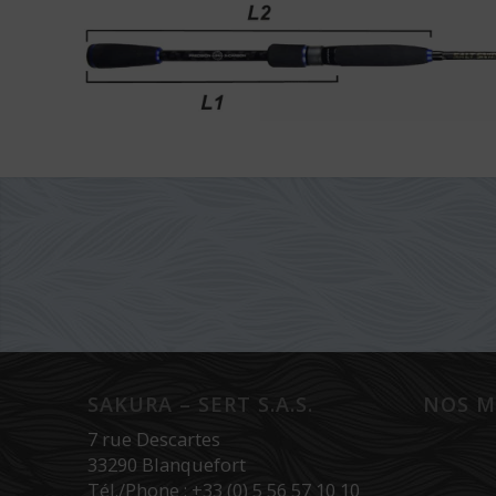
SAKURA – SERT S.A.S.
NOS M
7 rue Descartes
33290 Blanquefort
Tél./Phone : +33 (0) 5 56 57 10 10