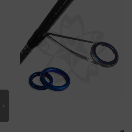
SALT SNIPER Spinning 902 ML
FINESSE 2.0