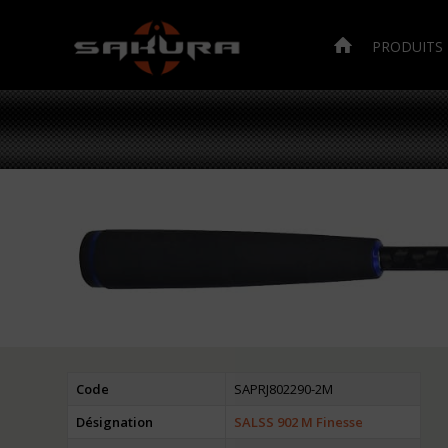
PRODUITS
Code
SAPRJ802290-2M
Désignation
SALSS 902 M Finesse