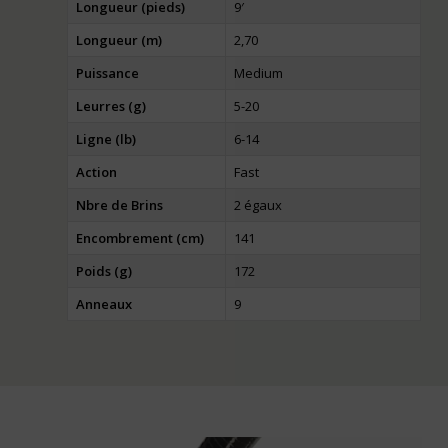
Longueur (pieds)
9′
Longueur (m)
2,70
Puissance
Medium
Leurres (g)
5-20
Ligne (lb)
6-14
Action
Fast
Nbre de Brins
2 égaux
Encombrement (cm)
141
Poids (g)
172
Anneaux
9