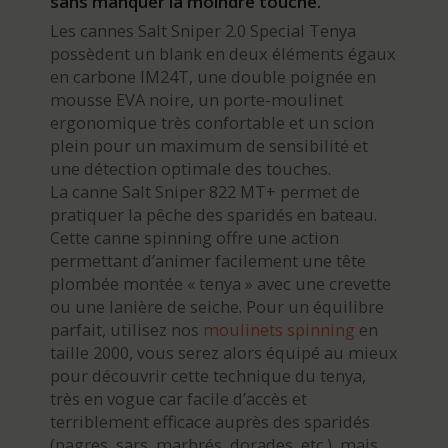
sans manquer la moindre touche.
Les cannes Salt Sniper 2.0 Special Tenya
possèdent un blank en deux éléments égaux
en carbone IM24T, une double poignée en
mousse EVA noire, un porte-moulinet
ergonomique très confortable et un scion
plein pour un maximum de sensibilité et
une détection optimale des touches.
La canne Salt Sniper 822 MT+ permet de
pratiquer la pêche des sparidés en bateau.
Cette canne spinning offre une action
permettant d’animer facilement une tête
plombée montée « tenya » avec une crevette
ou une lanière de seiche. Pour un équilibre
parfait, utilisez nos
moulinets spinning
en
taille 2000, vous serez alors équipé au mieux
pour découvrir cette technique du tenya,
très en vogue car facile d’accès et
terriblement efficace auprès des sparidés
(pagres, sars, marbrés, dorades, etc.), mais