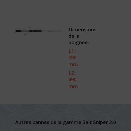
Dimensions
de la
poignée.
L1 :
390
mm
L2 :
490
mm
Autres cannes de la gamme Salt Sniper 2.0