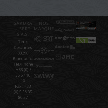
SAKURA
NOS
– SERT
MARQUES
S.A.S.
7 rue
Descartes
33290
Blanquefort
Tél./Phone
: +33 (0) 5
56 57 10
10
Fax : +33
(0) 5 56 35
80 57
>