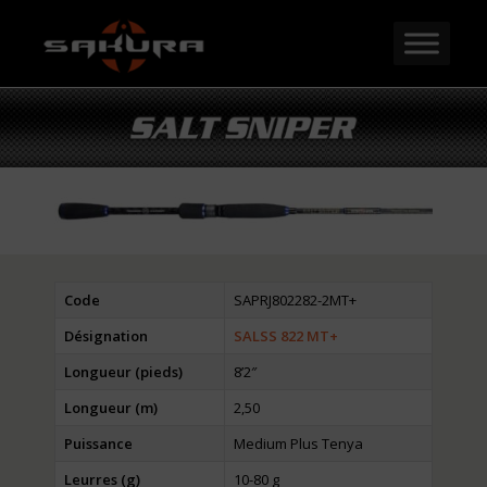
Code
SAPRJ802282-2MT+
Désignation
SALSS 822 MT+
Longueur (pieds)
8’2″
Longueur (m)
2,50
Puissance
Medium Plus Tenya
Leurres (g)
10-80 g