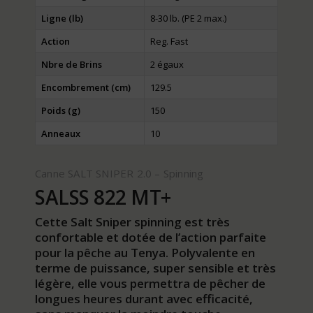
Ligne (lb)
8-30 lb. (PE 2 max.)
Action
Reg. Fast
Nbre de Brins
2 égaux
Encombrement (cm)
129.5
Poids (g)
150
Anneaux
10
Canne SALT SNIPER 2.0 – Spinning
SALSS 822 MT+
Cette Salt Sniper spinning est très
confortable et dotée de l’action parfaite
pour la pêche au Tenya. Polyvalente en
terme de puissance, super sensible et très
légère, elle vous permettra de pêcher de
longues heures durant avec efficacité,