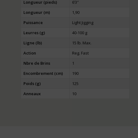
Longueur (pieds)
6’3″
Longueur (m)
1,90
Puissance
Light Jigging
Leurres (g)
40-100 g
Ligne (lb)
15 lb. Max.
Action
Reg. Fast
Nbre de Brins
1
Encombrement (cm)
190
Poids (g)
125
Anneaux
10