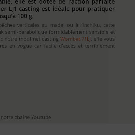
ble, elle est dotée de l’action parfaite
er LJ1 casting est idéale pour pratiquer
usqu’à 100 g.
êches verticales au madai ou à l’inchiku, cette
ank semi-parabolique formidablement sensible et
ec notre moulinet casting
Wombat 71LJ
, elle vous
très en vogue car facile d’accès et terriblement
 notre chaîne Youtube