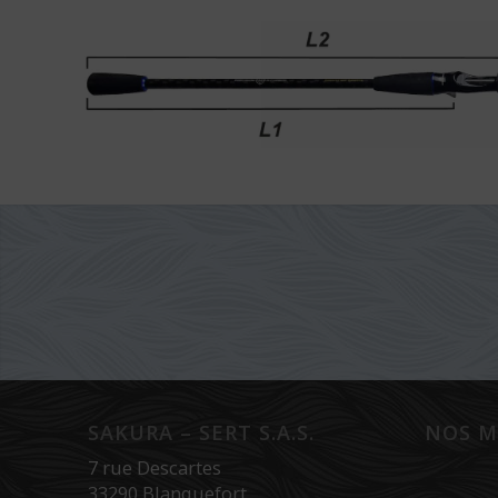
SAKURA – SERT S.A.S.
NOS M
7 rue Descartes
33290 Blanquefort