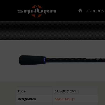
PRODUITS
Code
SAPRJ802163-1LJ
Désignation
SALSC 631 LJ1