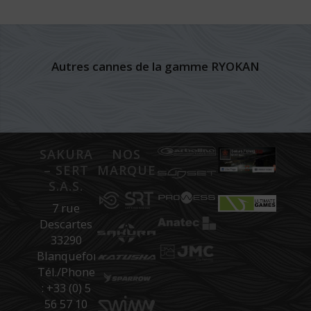
Autres cannes de la gamme RYOKAN
SAKURA
NOS
– SERT
MARQUES
S.A.S.
7 rue
Descartes
33290
Blanquefort
Tél./Phone
: +33 (0) 5
56 57 10