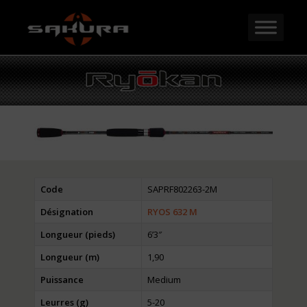
Code
SAPRF802263-2M
Désignation
RYOS 632 M
Longueur (pieds)
6’3″
Longueur (m)
1,90
Puissance
Medium
Leurres (g)
5-20