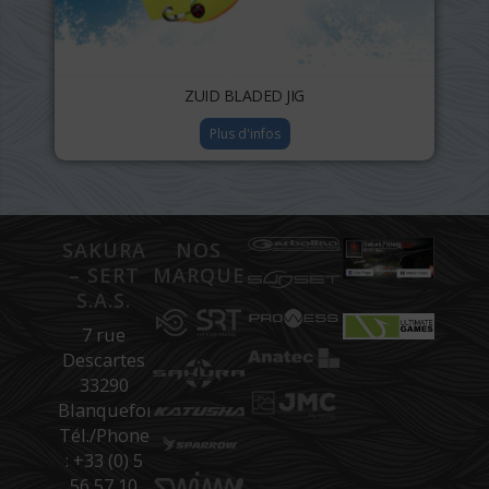
ZUID BLADED JIG
Plus d'infos
SAKURA
NOS
– SERT
MARQUES
S.A.S.
7 rue
Descartes
33290
Blanquefort
Tél./Phone
: +33 (0) 5
56 57 10