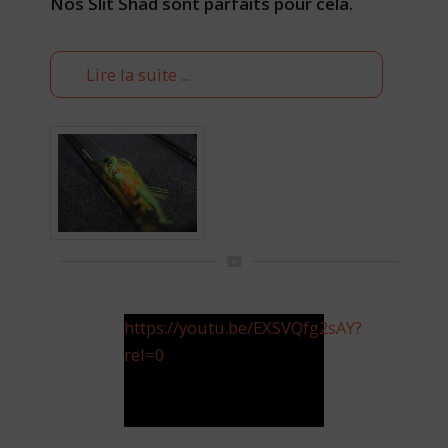
Nos
Slit Shad
sont parfaits pour cela.
Lire la suite ...
https://youtu.be/EXSVQfg2sAY?
rel=0