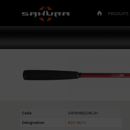
PRODUITS
Code
SAPRH802296-2H
Désignation
RDS 962 H