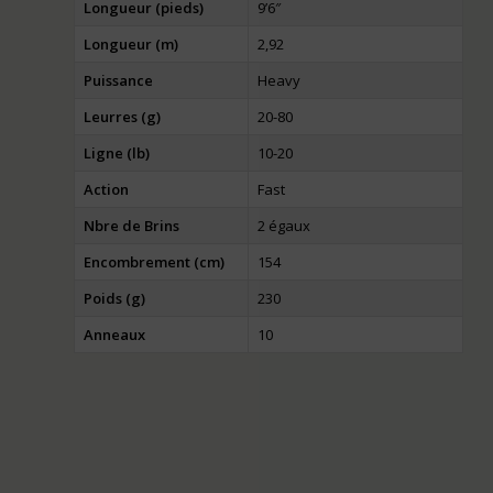
Longueur (pieds)
9’6″
Longueur (m)
2,92
Puissance
Heavy
Leurres (g)
20-80
Ligne (lb)
10-20
Action
Fast
Nbre de Brins
2 égaux
Encombrement (cm)
154
Poids (g)
230
Anneaux
10