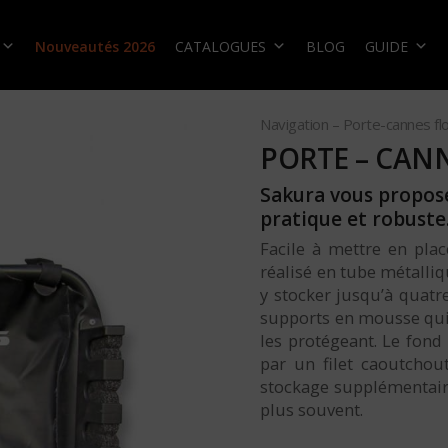
Nouveautés 2026
CATALOGUES
BLOG
GUIDE
Navigation – Porte-cannes fl
PORTE – CAN
Sakura vous propose
pratique et robuste
Facile à mettre en plac
réalisé en tube métalliq
y stocker jusqu’à quat
supports en mousse qui
les protégeant. Le fond 
par un filet caoutchou
stockage supplémentaire
plus souvent.