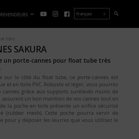
REVENDEURS
oat tube
NES SAKURA
 un porte-cannes pour float tube très
.
e sur le côté du float tube, ce porte-cannes est
ue et en toile PVC. Robuste et léger, vous pourrez
re cannes grâce aux supports surélevés munis de
 assurent un bon maintien de vos cannes tout en
de la poche en toile présente un orifice sécurisé
té (rubber mesh). Cette poche pourra servir de
 pour y déposer les leurres que vous utilisez le