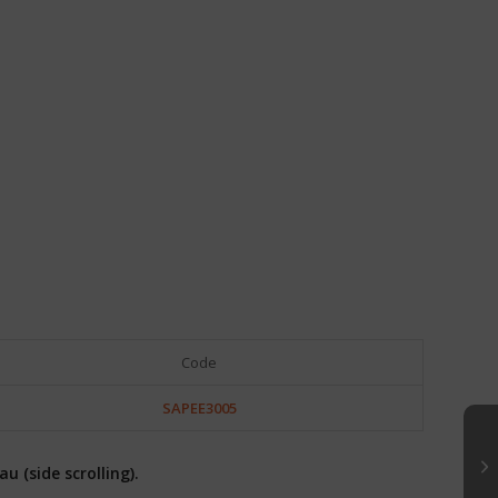
Code
SAPEE3005
u (side scrolling).