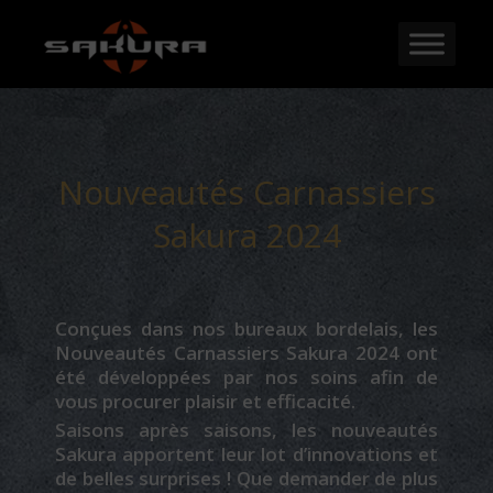
Nouveautés Carnassiers
Sakura 2024
Conçues dans nos bureaux bordelais, les
Nouveautés Carnassiers Sakura 2024 ont
été développées par nos soins afin de
vous procurer plaisir et efficacité.
Saisons après saisons, les nouveautés
Sakura apportent leur lot d’innovations et
de belles surprises ! Que demander de plus