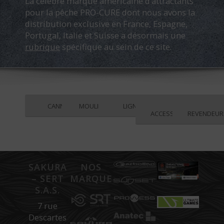
La célèbre marque américaine d’attractants
pour la pêche PRO-CURE dont nous avons la
distribution exclusive en France, Espagne,
Portugal, Italie et Suisse a désormais une
rubrique
spécifique au sein de ce site.
CANNES
MOULINETS
LIGNES
ACCESSOIRES
REVENDEUR
SAKURA
NOS
– SERT
MARQUES
S.A.S.
7 rue
Descartes