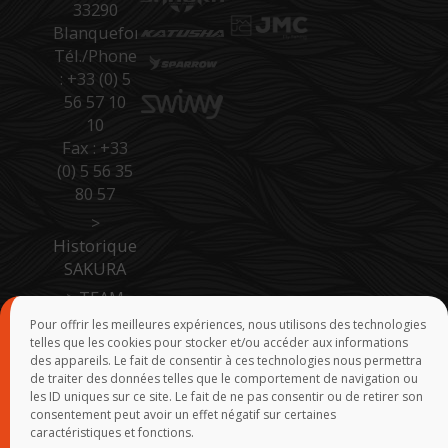
33290
Blanquefort
Tél./Phone
: +33 (0) 5
56 57 10
10
Fax : +33
(0) 5 56 35
80 57
>
Historique
SAKURA
>
TEAM
SAKURA
Pour offrir les meilleures expériences, nous utilisons des technologies
telles que les cookies pour stocker et/ou accéder aux informations
>
Accès
des appareils. Le fait de consentir à ces technologies nous permettra
Pro Site B
de traiter des données telles que le comportement de navigation ou
to B
les ID uniques sur ce site. Le fait de ne pas consentir ou de retirer son
consentement peut avoir un effet négatif sur certaines
>
Force de
caractéristiques et fonctions.
vente