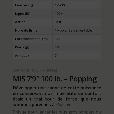
Leurres (g)
175-300
Ligne (lb)
100 +
Action
Fast
Nbre de Brins
1 + poignée démontable
Encombrement (cm)
177
Poids (g)
440
Anneaux
7
Canne MITSIO – Spinning
MIS 7’9″ 100 lb. – Popping
Développer une canne de cette puissance
en conservant nos impératifs de confort
était un vrai tour de force que nous
sommes parvenus à réaliser.
Prévue pour lancer les plus gros poppers du