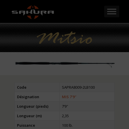
Code
SAPRA8009-2LB100
Désignation
MIS 7’9″
Longueur (pieds)
7’9″
Longueur (m)
2,35
Puissance
100 lb.