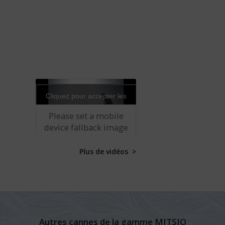
Cliquez pour accepter les
cookies marketing et
Please set a mobile
activer ce contenu
device fallback image
for this video in your
wordpress backend
Plus de vidéos >
Autres cannes de la gamme MITSIO