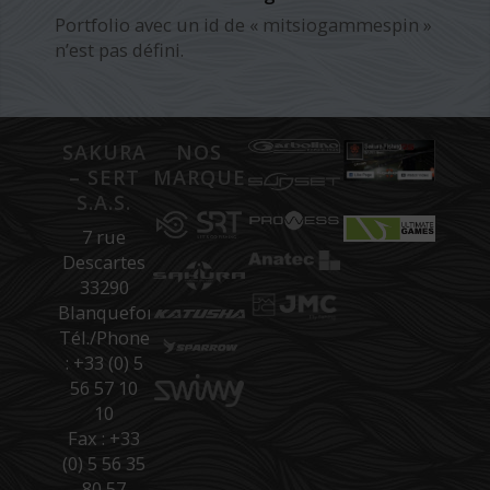
Portfolio avec un id de « mitsiogammespin »
n’est pas défini.
SAKURA
NOS
– SERT
MARQUES
S.A.S.
7 rue
Descartes
33290
Blanquefort
Tél./Phone
: +33 (0) 5
56 57 10
10
Fax : +33
(0) 5 56 35
80 57