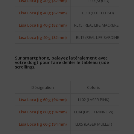
Lisa Loca Jig 40 g (82 mm)
LL09 (SQUID)
SA
Lisa Loca Jig 40 g (82 mm)
LL10 (CUTTLEFISH)
SA
Lisa Loca Jig 40 g (82 mm)
RL15 (REAL LIFE MACKEREL)
SA
Lisa Loca Jig 40 g (82 mm)
RL17 (REAL LIFE SARDINE)
SA
Sur smartphone, balayez latéralement avec
votre doigt pour faire défiler le tableau (side
scrolling).
Désignation
Coloris
Lisa Loca Jig 60 g (94 mm)
LL02 (LASER PINK)
SAPLD5
Lisa Loca Jig 60 g (94 mm)
LL04 (LASER MINNOW)
SAPLD5
Lisa Loca Jig 60 g (94 mm)
LL05 (LASER MULLET)
SAPLD5