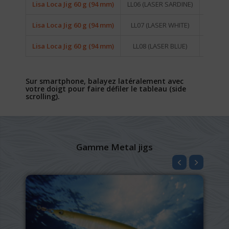
Lisa Loca Jig 60 g (94 mm)
LL06 (LASER SARDINE)
SAPLD5
Lisa Loca Jig 60 g (94 mm)
LL07 (LASER WHITE)
SAPLD5
Lisa Loca Jig 60 g (94 mm)
LL08 (LASER BLUE)
SAPLD5
Sur smartphone, balayez latéralement avec
votre doigt pour faire défiler le tableau (side
scrolling).
Gamme Metal jigs