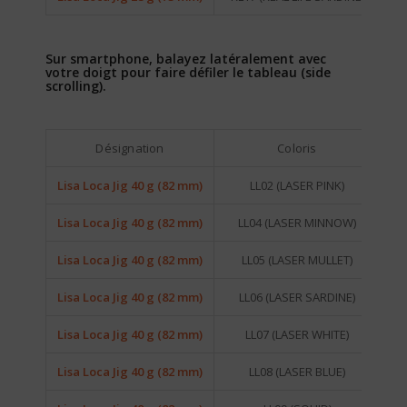
Sur smartphone, balayez latéralement avec
votre doigt pour faire défiler le tableau (side
scrolling).
Désignation
Coloris
Lisa Loca Jig 40 g (82 mm)
LL02 (LASER PINK)
SA
Lisa Loca Jig 40 g (82 mm)
LL04 (LASER MINNOW)
SA
Lisa Loca Jig 40 g (82 mm)
LL05 (LASER MULLET)
SA
Lisa Loca Jig 40 g (82 mm)
LL06 (LASER SARDINE)
SA
Lisa Loca Jig 40 g (82 mm)
LL07 (LASER WHITE)
SA
Lisa Loca Jig 40 g (82 mm)
LL08 (LASER BLUE)
SA