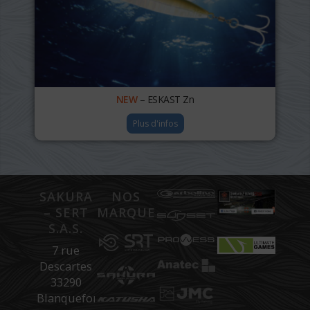
NEW
– ESKAST Zn
Plus d'infos
SAKURA
NOS
– SERT
MARQUES
S.A.S.
7 rue
Descartes
33290
Blanquefort