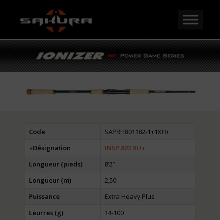
Code
SAPRH801182-1+1XH+
+Désignation
INSP 822 XH+
Longueur (pieds)
8’2″
Longueur (m)
2,50
Puissance
Extra Heavy Plus
Leurres (g)
14-100