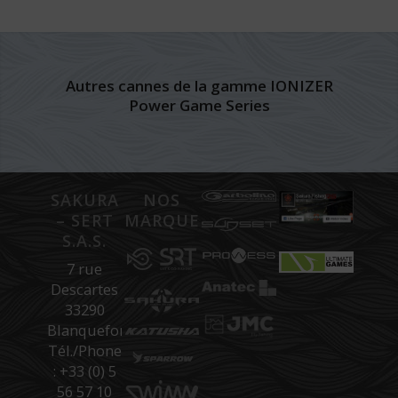
Autres cannes de la gamme IONIZER
Power Game Series
SAKURA
NOS
– SERT
MARQUES
S.A.S.
7 rue
Descartes
33290
Blanquefort
Tél./Phone
: +33 (0) 5
56 57 10