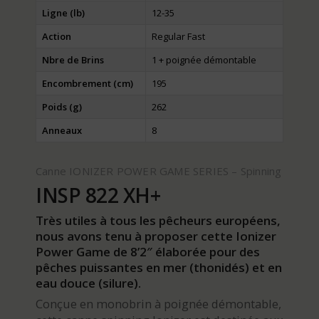
Ligne (lb)
12-35
Action
Regular Fast
Nbre de Brins
1 + poignée démontable
Encombrement (cm)
195
Poids (g)
262
Anneaux
8
Canne IONIZER POWER GAME SERIES – Spinning
INSP 822 XH+
Très utiles à tous les pêcheurs européens,
nous avons tenu à proposer cette Ionizer
Power Game de 8’2″ élaborée pour des
pêches puissantes en mer (thonidés) et en
eau douce (silure).
Conçue en monobrin à poignée démontable,