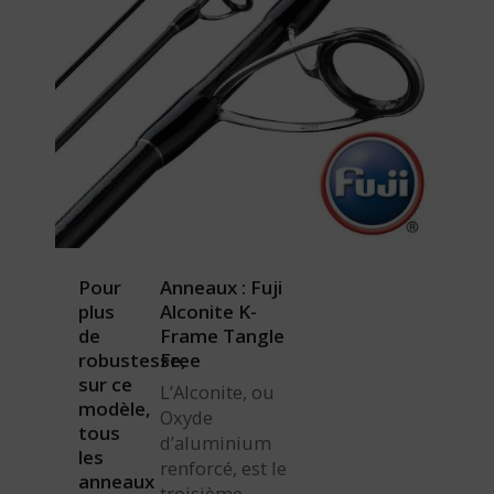
Pour
Anneaux : Fuji
plus
Alconite K-
de
Frame Tangle
robustesse,
Free
sur ce
L’Alconite, ou
modèle,
Oxyde
tous
d’aluminium
les
renforcé, est le
anneaux
troisième