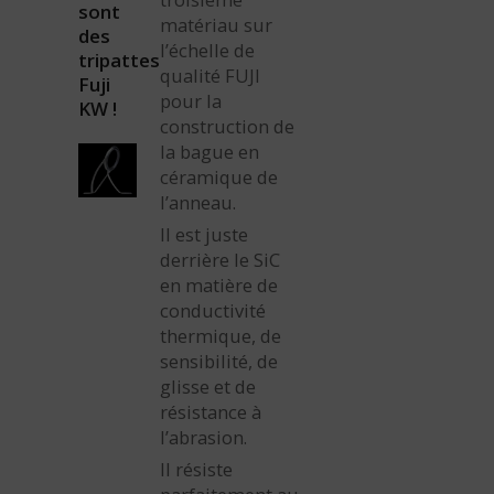
sont
matériau sur
des
l’échelle de
tripattes
qualité FUJI
Fuji
pour la
KW !
construction de
la bague en
céramique de
l’anneau.
Il est juste
derrière le SiC
en matière de
conductivité
thermique, de
sensibilité, de
glisse et de
résistance à
l’abrasion.
Il résiste