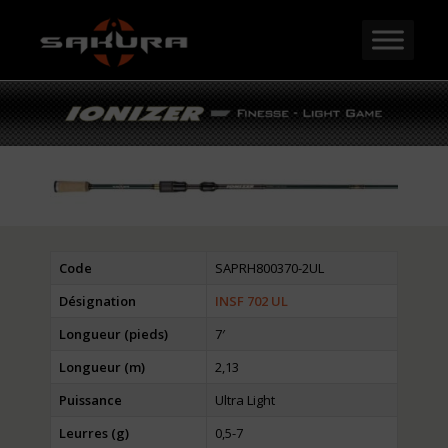
Code
SAPRH800370-2UL
Désignation
INSF 702 UL
Longueur (pieds)
7′
Longueur (m)
2,13
Puissance
Ultra Light
Leurres (g)
0,5-7