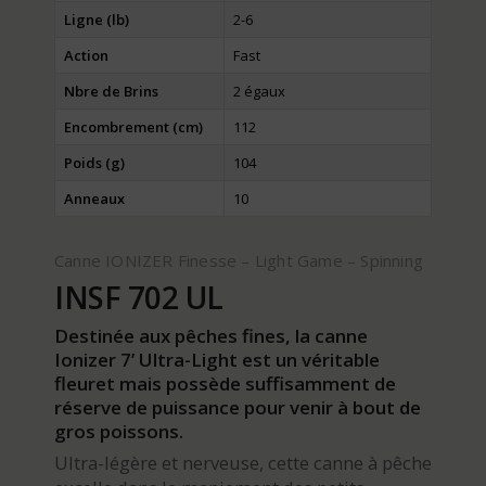
Ligne (lb)
2-6
Action
Fast
Nbre de Brins
2 égaux
Encombrement (cm)
112
Poids (g)
104
Anneaux
10
Canne IONIZER Finesse – Light Game – Spinning
INSF 702 UL
Destinée aux pêches fines, la canne
Ionizer 7’ Ultra-Light est un véritable
fleuret mais possède suffisamment de
réserve de puissance pour venir à bout de
gros poissons.
Ultra-légère et nerveuse, cette canne à pêche