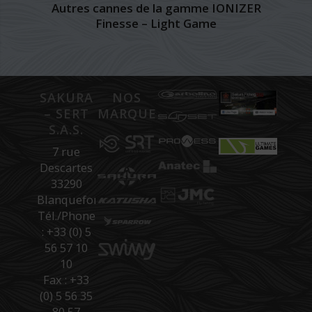
Autres cannes de la gamme IONIZER
Finesse – Light Game
SAKURA
NOS
– SERT
MARQUES
S.A.S.
7 rue
Descartes
33290
Blanquefort
Tél./Phone
: +33 (0) 5
56 57 10
10
Fax : +33
(0) 5 56 35
80 57