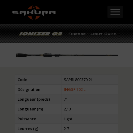
Code
SAPRL800370-2L
Désignation
INGSF 702 L
Longueur (pieds)
7′
Longueur (m)
2,13
Puissance
Light
Leurres (g)
2-7