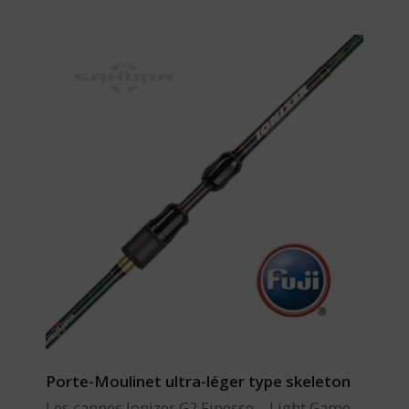
Porte-Moulinet ultra-léger type skeleton
Les cannes Ionizer G2 Finesse – Light Game