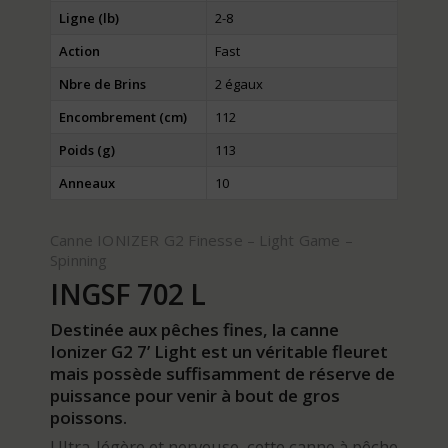
Ligne (lb)
2-8
Action
Fast
Nbre de Brins
2 égaux
Encombrement (cm)
112
Poids (g)
113
Anneaux
10
Canne IONIZER G2 Finesse – Light Game –
Spinning
INGSF 702 L
Destinée aux pêches fines, la canne
Ionizer G2 7’ Light est un véritable fleuret
mais possède suffisamment de réserve de
puissance pour venir à bout de gros
poissons.
Ultra-légère et nerveuse, cette canne à pêche