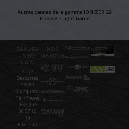
Autres cannes de la gamme IONIZER G2
Finesse – Light Game
SAKURA
NOS
– SERT
MARQUES
S.A.S.
7 rue
Descartes
33290
Blanquefort
Tél./Phone
: +33 (0) 5
56 57 10
10
Fax : +33