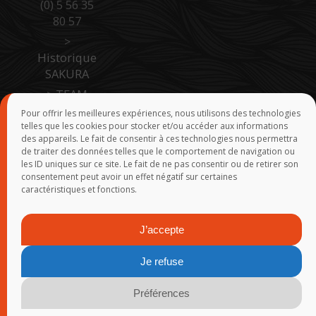
(0) 5 56 35
80 57
>
Historique
SAKURA
>
TEAM
SAKURA
Pour offrir les meilleures expériences, nous utilisons des technologies
telles que les cookies pour stocker et/ou accéder aux informations
>
Accès
des appareils. Le fait de consentir à ces technologies nous permettra
Pro Site B
de traiter des données telles que le comportement de navigation ou
to B
les ID uniques sur ce site. Le fait de ne pas consentir ou de retirer son
consentement peut avoir un effet négatif sur certaines
>
Force de
caractéristiques et fonctions.
vente
J’accepte
© 2015-2026
SAKURA
-
Groupe Rivolier
-
Webmaster
- Réalisation
Je refuse
: Yann Demoy - Tanguy Marlin - Franck Rosmann - Infogérance :
FreePixel
-
Mentions légales
-
Politique de confidentialité
-
Plan
Préférences
du site