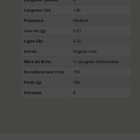
Longueur (m)
1,83
Puissance
Medium
Leurres (g)
5-21
Ligne (lb)
4-12
Action
Regular Fast
Nbre de Brins
1 + poignée démontable
Encombrement (cm)
156
Poids (g)
106
Anneaux
8