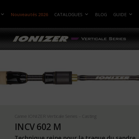
Nouveautés 2026
CATALOGUES
BLOG
GUIDE
Canne IONIZER Verticale Series – Casting
INCV 602 M
Technique reine pour la traque du sandre, l