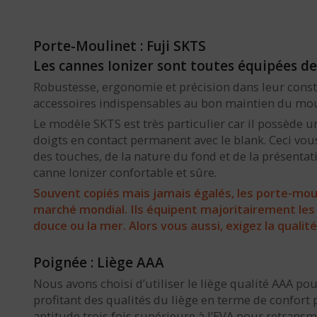
Porte-Moulinet : Fuji SKTS
Les cannes Ionizer sont toutes équipées de
Robustesse, ergonomie et précision dans leur constr
accessoires indispensables au bon maintien du moulin
Le modèle SKTS est très particulier car il possède u
doigts en contact permanent avec le blank. Ceci v
des touches, de la nature du fond et de la présentat
canne Ionizer confortable et sûre.
Souvent copiés mais jamais égalés, les porte-moul
marché mondial. Ils équipent majoritairement les
douce ou la mer. Alors vous aussi, exigez la qualité 
Poignée : Liège AAA
Nous avons choisi d’utiliser le liège qualité AAA p
profitant des qualités du liège en terme de confort
aptitude trois fois supérieure à l’EVA pour retransme