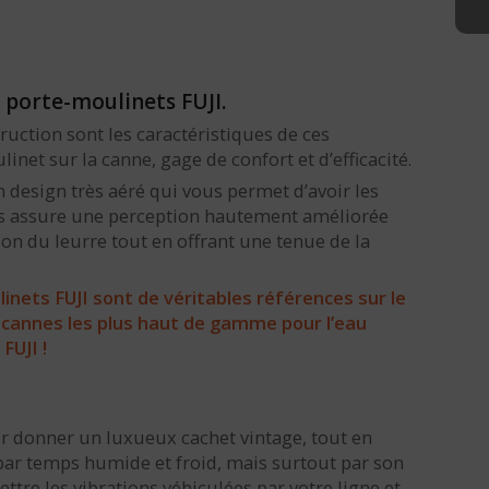
 porte-moulinets FUJI.
uction sont les caractéristiques de ces
et sur la canne, gage de confort et d’efficacité.
n design très aéré qui vous permet d’avoir les
ous assure une perception hautement améliorée
ion du leurre tout en offrant une tenue de la
inets FUJI sont de véritables références sur le
 cannes les plus haut de gamme pour l’eau
FUJI !
our donner un luxueux cachet vintage, tout en
 par temps humide et froid, mais surtout par son
ttre les vibrations véhiculées par votre ligne et