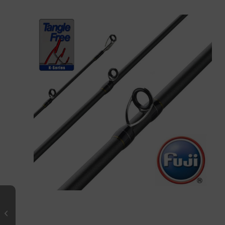
IONIZER Spinning F – 802 ML