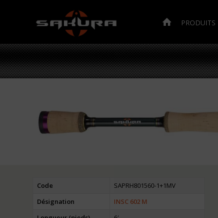
PRODUITS
Code
SAPRH801560-1+1MV
Désignation
INSC 602 M
Longueur (pieds)
6′