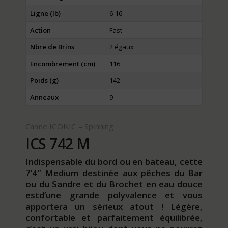
Ligne (lb)
6-16
Action
Fast
Nbre de Brins
2 égaux
Encombrement (cm)
116
Poids (g)
142
Anneaux
9
Canne ICONIC – Spinning
ICS 742 M
Indispensable du bord ou en bateau, cette
7’4″ Medium destinée aux pêches du Bar
ou du Sandre et du Brochet en eau douce
estd’une grande polyvalence et vous
apportera un sérieux atout ! Légère,
confortable et parfaitement équilibrée,