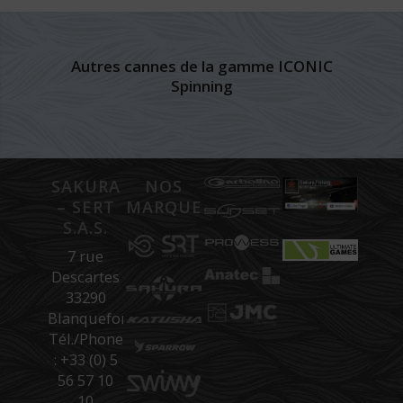
Autres cannes de la gamme ICONIC
Spinning
SAKURA
NOS
– SERT
MARQUES
S.A.S.
7 rue
Descartes
33290
Blanquefort
Tél./Phone
: +33 (0) 5
56 57 10
10