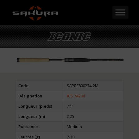
Code
SAPRF800274-2M
Désignation
ICS 742 M
Longueur (pieds)
7’4″
Longueur (m)
2,25
Puissance
Medium
Leurres (g)
7-30