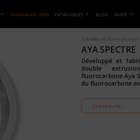
Nouveautés 2026
CATALOGUES
BLOG
GUIDE
Hybrides et Fluorocarbones
AYA SPECTRE
Développé et fabr
double extrusi
fluorocarbone Aya Sp
du fluorocarbone av
Lire la suite ...