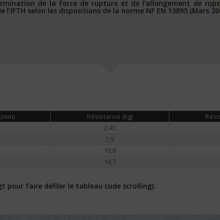
rmination de la force de rupture et de l’allongement de ruptur
 l’IFTH selon les dispositions de la norme NF EN 13895 (Mars 20
 (mm)
Résistance (kg)
Résis
2,45
2,9
10,8
14,7
our faire défiler le tableau (side scrolling).