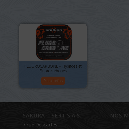
FLUOROCARBONE – Hybrides et
Fluorocarbones
Plus d'infos
SAKURA – SERT S.A.S.
NOS M
7 rue Descartes