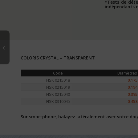
*Tests de déte
indépendants de
AYA – Nylons
COLORIS CRYSTAL – TRANSPARENT
Code
Diamètres
FISK 0215018
0,175
FISK 0215019
0,194
FISK 0215040
0,395
FISK 0310045
0,458
Sur smartphone, balayez latéralement avec votre doigt p