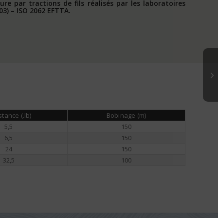
e par tractions de fils réalisés par les laboratoires
03) – ISO 2062 EFTTA.
tance (.lb)
Bobinage (m)
5,5
150
6,5
150
24
150
32,5
100