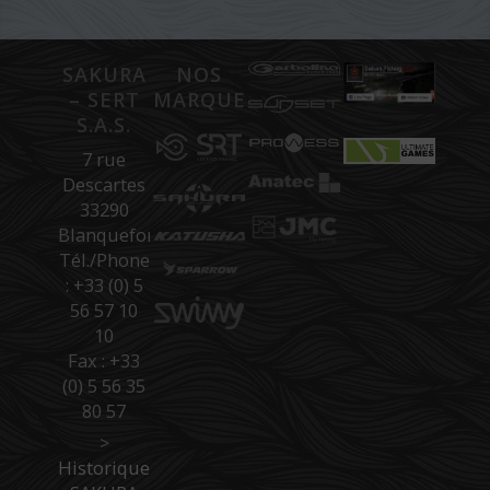
SAKURA
NOS
– SERT
MARQUES
S.A.S.
7 rue
Descartes
33290
Blanquefort
Tél./Phone
: +33 (0) 5
56 57 10
10
Fax : +33
(0) 5 56 35
80 57
>
Historique