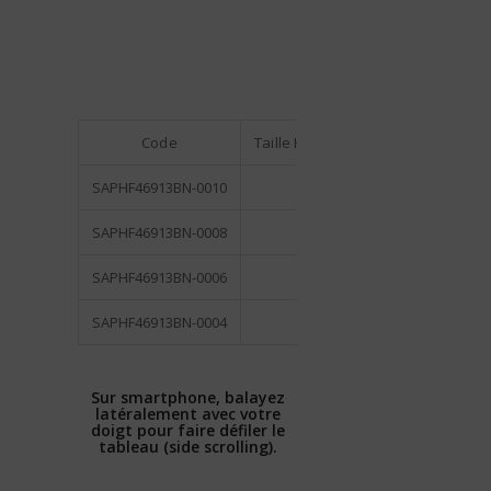
Code
Taille Hameçon
Qté / Blister
SAPHF46913BN-0010
10
5
SAPHF46913BN-0008
8
5
SAPHF46913BN-0006
6
5
SAPHF46913BN-0004
4
5
Sur smartphone, balayez
latéralement avec votre
doigt pour faire défiler le
tableau (side scrolling).