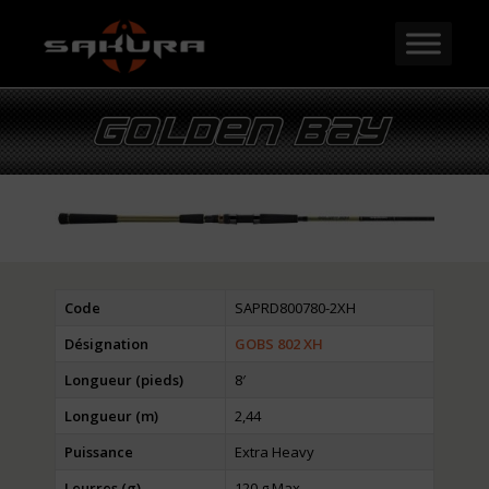
Code
SAPRD800780-2XH
Désignation
GOBS 802 XH
Longueur (pieds)
8′
Longueur (m)
2,44
Puissance
Extra Heavy
Leurres (g)
120 g Max.