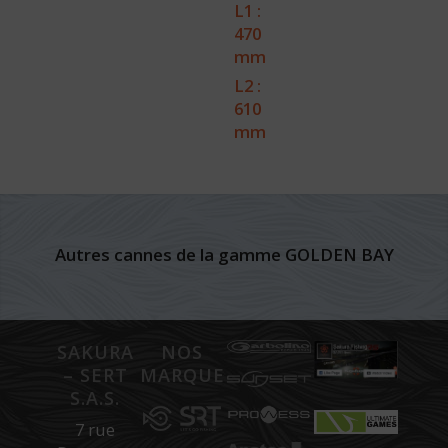
L1 :
470
mm
L2 :
610
mm
Autres cannes de la gamme GOLDEN BAY
SAKURA
NOS
– SERT
MARQUES
S.A.S.
7 rue