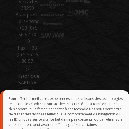
Descartes
33290
Blanquefort
Tél./Phone
: +33 (0) 5
56 57 10
10
Fax : +33
(0) 5 56 35
80 57
>
Historique
SAKURA
>
TEAM
SAKURA
Pour offrir les meilleures expériences, nous utilisons des technologies
telles que les cookies pour stocker et/ou accéder aux informations
>
Accès
des appareils. Le fait de consentir à ces technologies nous permettra
Pro Site B
de traiter des données telles que le comportement de navigation ou
to B
les ID uniques sur ce site. Le fait de ne pas consentir ou de retirer son
consentement peut avoir un effet négatif sur certaines
>
Force de