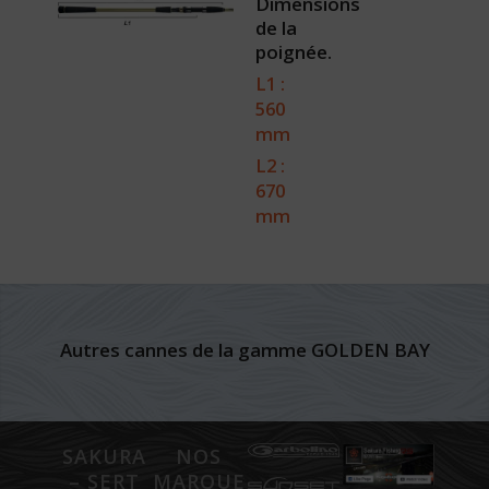
Dimensions
de la
poignée.
L1 :
560
mm
L2 :
670
mm
Autres cannes de la gamme GOLDEN BAY
SAKURA
NOS
– SERT
MARQUES