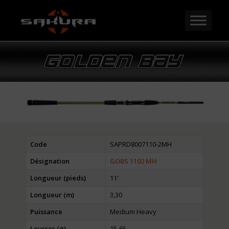
Code
SAPRD8007110-2MH
Désignation
GOBS 1102 MH
Longueur (pieds)
11′
Longueur (m)
3,30
Puissance
Medium Heavy
Leurres (g)
15-65