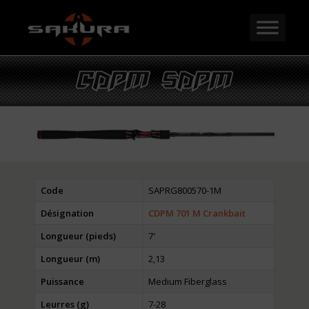
Code
SAPRG800570-1M
Désignation
CDPM 701 M Crankbait
Longueur (pieds)
7′
Longueur (m)
2,13
Puissance
Medium Fiberglass
Leurres (g)
7-28