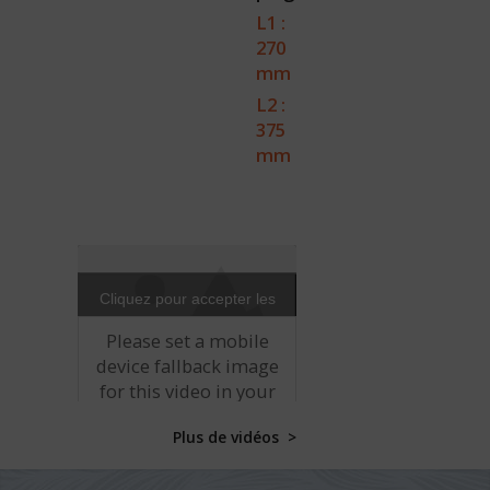
L1 :
270
mm
L2 :
375
mm
Cliquez pour accepter les
cookies marketing et
Please set a mobile
activer ce contenu
device fallback image
for this video in your
wordpress backend
Plus de vidéos >