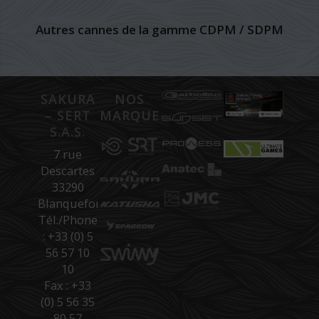
Autres cannes de la gamme CDPM / SDPM
SAKURA
NOS
– SERT
MARQUES
S.A.S.
7 rue
Descartes
33290
Blanquefort
Tél./Phone
: +33 (0) 5
56 57 10
10
Fax : +33
(0) 5 56 35
80 57