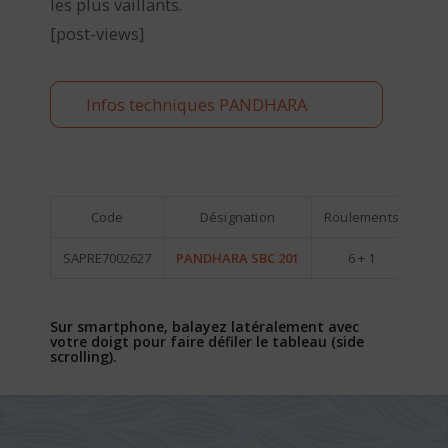
les plus vaillants.
[post-views]
Infos techniques PANDHARA
Code
Désignation
Roulements
Poid
SAPRE7002627
PANDHARA SBC 201
6 + 1
2
Sur smartphone, balayez latéralement avec
votre doigt pour faire défiler le tableau (side
scrolling).