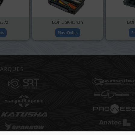
9370
BOÎTE SK-9343 Y
BOÎ
fos
Plus d'infos
Pl
ARQUES