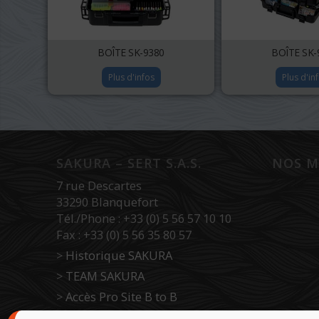
BOÎTE SK-9380
BOÎTE SK-
Plus d'infos
Plus d'in
SAKURA – SERT S.A.S.
NOS M
7 rue Descartes
33290 Blanquefort
Tél./Phone : +33 (0) 5 56 57 10 10
Fax : +33 (0) 5 56 35 80 57
>
Historique SAKURA
>
TEAM SAKURA
>
Accès Pro Site B to B
>
Force de vente