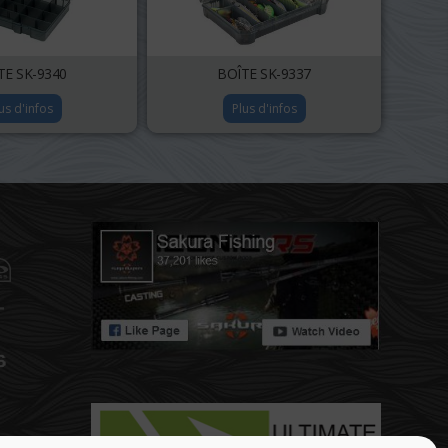
TE SK-9340
BOÎTE SK-9337
us d'infos
Plus d'infos