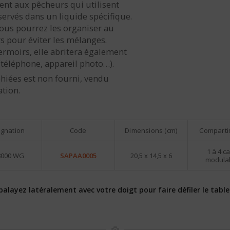
ment aux pêcheurs qui utilisent
servés dans un liquide spécifique.
ous pourrez les organiser au
s pour éviter les mélanges.
ermoirs, elle abritera également
(téléphone, appareil photo…).
hiées est non fourni, vendu
ation.
ignation
Code
Dimensions (cm)
Comparti
1 à 4 c
8000 WG
SAPAA0005
20,5 x 14,5 x 6
modula
layez latéralement avec votre doigt pour faire défiler le tablea