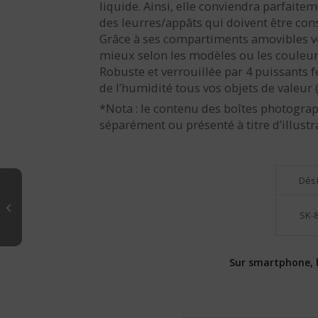
liquide. Ainsi, elle conviendra parfaite
des leurres/appâts qui doivent être con
Grâce à ses compartiments amovibles v
mieux selon les modèles ou les couleur
Robuste et verrouillée par 4 puissants f
de l’humidité tous vos objets de valeur 
*Nota : le contenu des boîtes photograp
séparément ou présenté à titre d’illustr
Dés
BOÎTE SK-9311
SK-
Sur smartphone, ba