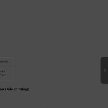
ments
ases
bles
u (side scrolling).