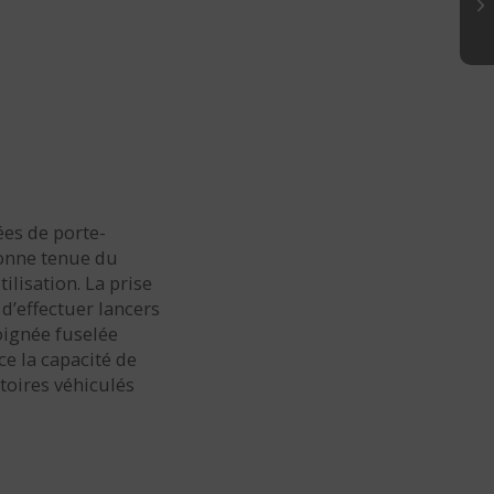
ées de porte-
onne tenue du
ilisation. La prise
d’effectuer lancers
oignée fuselée
ce la capacité de
toires véhiculés