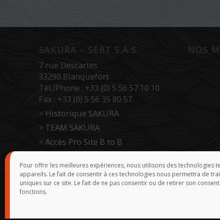
SAKURA – SERT S.A.S.
NOS M
7 rue Descartes
33290 Blanquefort
Tél./Phone : +33 (0) 5 56 57 10 10
Fax : +33 (0) 5 56 35 80 57
>
Historique SAKURA
>
TEAM SAKURA
>
Accès Pro Site B to B
>
Force de vente
Pour offrir les meilleures expériences, nous utilisons des technologies 
appareils. Le fait de consentir à ces technologies nous permettra de tr
uniques sur ce site. Le fait de ne pas consentir ou de retirer son consent
fonctions.
© 2015-2026
SAKURA
-
Groupe Rivolier
-
Webmaster
- Réal