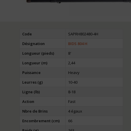
Code
SAPRH802480-4H
Désignation
BIDS 804 H
Longueur (pieds)
8′
Longueur (m)
2,44
Puissance
Heavy
Leurres (g)
10-40
Ligne (lb)
8-18
Action
Fast
Nbre de Brins
4 égaux
Encombrement (cm)
66
Poids (g)
163