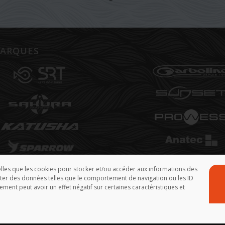
ARQUES
telles que les cookies pour stocker et/ou accéder aux informations des
aiter des données telles que le comportement de navigation ou les ID
ement peut avoir un effet négatif sur certaines caractéristiques et
isation : Yann Demoy - Tanguy Marlin - Franck Rosmann - Infogérance :
FreePixel
-
M