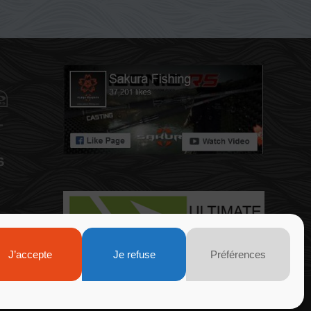
J’accepte
Je refuse
Préférences
entions légales
-
Politique de confidentialité
-
Plan du site