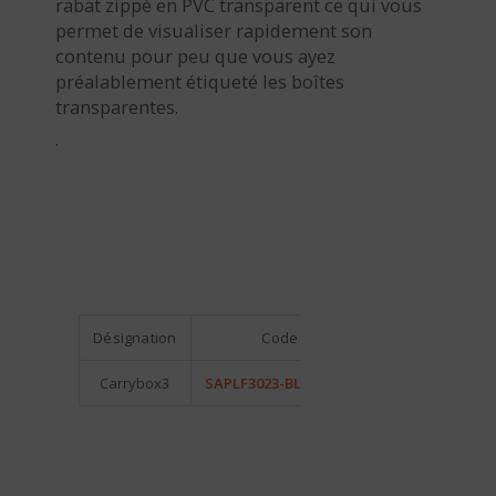
rabat zippé en PVC transparent ce qui vous
permet de visualiser rapidement son
contenu pour peu que vous ayez
préalablement étiqueté les boîtes
transparentes.
.
Désignation
Code
Dimensi
Carrybox3
SAPLF3023-BLAC/ORA
36 x 24 x 16 – Boî