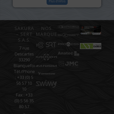
Plus d'infos
SAKURA
NOS
– SERT
MARQUES
S.A.S.
7 rue
Descartes
33290
Blanquefort
Tél./Phone
: +33 (0) 5
56 57 10
10
Fax : +33
(0) 5 56 35
80 57
>