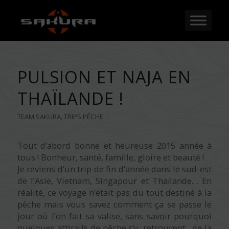
PULSION ET NAJA EN
THAÏLANDE !
TEAM SAKURA
,
TRIPS PÊCHE
Tout d’abord bonne et heureuse 2015 année à
tous ! Bonheur, santé, famille, gloire et beauté !
Je reviens d’un trip de fin d’année dans le sud-est
de l’Asie, Vietnam, Singapour et Thaïlande… En
réalité, ce voyage n’était pas du tout destiné à la
pêche mais vous savez comment ça se passe le
jour où l’on fait sa valise, sans savoir pourquoi
quelques attirails de pêche s’y retrouvent…de la