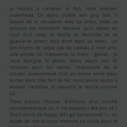
Je réussis à ramener le fish, mon premier
snakehead, Ox ayant oublié son grip fish, il
essaye de le récupérer avec sa pince, mais ce
poisson est tellement nerveux, qu’il repart en
rush d’un coup, le leurre se décroche de sa
gueule et atterri tout droit dans sa main… un
des triples ne laisse pas de cadeau à mon ami,
une pointe lui transperce la main… génial… je
vous épargne la photo. Nous avons mis 30
minutes pour lui retirer, impossible de le
couper, évidemment c’est un leurre armé pour
la mer donc très fort de fer, nous avons réussi à
écraser l’ardillon, et ressortir le leurre comme
ça.
Étant encore choqué, d’ailleurs plus touché
moralement que Ox, il me balance « Are you ok ?
Don’t worry be happy, let’s go barramundi ! », on
éclate de rire et nous mettons en route pour le